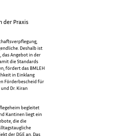
 der Praxis
chaftsverpflegung,
endliche. Deshalb ist
 das Angebot in der
amit die Standards
den, fördert das BMLEH
hkeit in Einklang
en Förderbescheid für
 und Dr. Kiran
flegeheim begleitet
d Kantinen liegt ein
bote, die die
lltagstaugliche
jekt der DGE an. Das