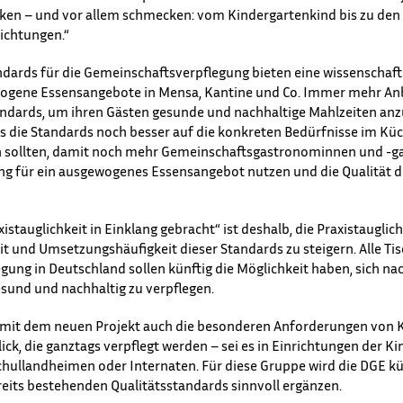
ken – und vor allem schmecken: vom Kindergartenkind bis zu den
richtungen.“
dards für die Gemeinschaftsverpflegung bieten eine wissenschaftl
ogene Essensangebote in Mensa, Kantine und Co. Immer mehr Anbi
ndards, um ihren Gästen gesunde und nachhaltige Mahlzeiten anzu
ss die Standards noch besser auf die konkreten Bedürfnisse im Kü
 sollten, damit noch mehr Gemeinschaftsgastronominnen und -ga
ung für ein ausgewogenes Essensangebot nutzen und die Qualität d
stauglichkeit in Einklang gebracht“ ist deshalb, die Praxistauglic
t und Umsetzungshäufigkeit dieser Standards zu steigern. Alle Tis
ung in Deutschland sollen künftig die Möglichkeit haben, sich na
sund und nachhaltig zu verpflegen.
mit dem neuen Projekt auch die besonderen Anforderungen von 
ick, die ganztags verpflegt werden – sei es in Einrichtungen der Ki
chullandheimen oder Internaten. Für diese Gruppe wird die DGE 
ereits bestehenden Qualitätsstandards sinnvoll ergänzen.