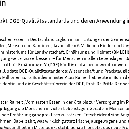
in
ärkt DGE-Qualitätsstandards und deren Anwendung in
schen essen in Deutschland täglich in Einrichtungen der Gemeins
ulen, Mensen und Kantinen, davon allein 6 Millionen Kinder und Jug
sministeriums für Landwirtschaft, Ernährung und Heimat (BMLEH),
ung weiter zu verbessern – für Menschen in allen Lebenslagen. D
chaft für Ernährung e. V. (DGE) künftig einfacher anwendbar wer
kt „Update DGE-Qualitätsstandards: Wissenschaft und Praxistauglic
6 Millionen Euro. Bundesminister Alois Rainer hat heute in Bonn d
sidentin und die Geschäftsführerin der DGE, Prof. Dr. Britta Renner
ter Rainer: „Vom ersten Essen in der Kita bis zur Versorgung im P
flegung die Menschen in vielen Lebenslagen. Gerade in Mensen un
nde Ernährung ganz praktisch zu stärken. Entscheidend sind Ange
en. Dabei zählt, was wirklich guttut: frische, ausgewogene und a
die Gesundheit im Mittelpunkt steht. Genau hier setzt das neue Pro