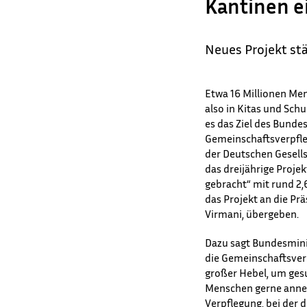
Kantinen e
Neues Projekt st
Etwa 16 Millionen Men
also in Kitas und Sch
es das Ziel des Bunde
Gemeinschaftsverpfleg
der Deutschen Gesells
das dreijährige Proje
gebracht“ mit rund 2,
das Projekt an die Prä
Virmani, übergeben.
Dazu sagt Bundesminis
die Gemeinschaftsverp
großer Hebel, um gesu
Menschen gerne annehm
Verpflegung, bei der 