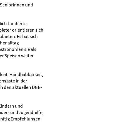
 Seniorinnen und
ich fundierte
eter orientieren sich
bieten. Es hat sich
chenalltag
stronomen sie als
er Speisen weiter
hkeit, Handhabbarkeit,
chgäste in der
ch den aktuellen DGE-
Kindern und
nder- und Jugendhilfe,
künftig Empfehlungen