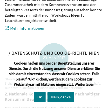
Zusammenarbeit mit dem Kompetenzzentrum und den
beteiligten Ressorts der Bundesregierung aussehen könnte.
Zudem wurden mithilfe von Workshops Ideen für
Leuchtturmprojekte entwickelt.
Mehr Informationen
DATENSCHUTZ-UND COOKIE-RICHTLINIEN
23. März 2017
Cookies helfen uns bei der Bereitstellung unserer
Dienste. Durch die Nutzung unserer Dienste erklären Sie
sich damit einverstanden, dass wir Cookies setzen. Falls
Sie auf "Ok" klicken, werden zudem Cookies zur
"Bundesministerium für Umwelt, Naturschutz und nukleare
Sicherheit, Bundesministerium für Ernährung und Landwirtschaft,
Webanalyse mit Matomo eingesetzt.
Weiterlesen
Bundesministerium der Justiz und Verbraucherschutz
2. Nationale Konferenz: „Umsetzung nachhaltiger
Ok
Nein, danke
Konsum in Deutschland"
Das Bundesministerium für Umwelt, Naturschutz, Bau und