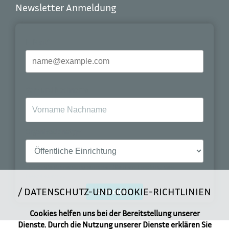
Newsletter Anmeldung
E-Mail*
Vor- und Nachname
Organisationstyp*
Durch die Anmeldung stimmen Sie dem Empfang des
Newsletters zu.
DATENSCHUTZ-UND COOKIE-RICHTLINIEN
anmelden
Cookies helfen uns bei der Bereitstellung unserer
Dienste. Durch die Nutzung unserer Dienste erklären Sie