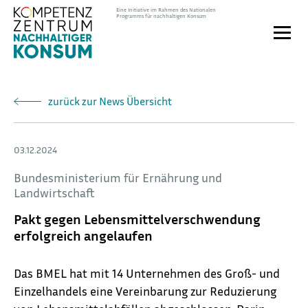
Direkt
Eine Initiative im Rahmen des Nationalen
Programms für nachhaltigen Konsum
zum
Toggle
Inhalt
naviga
zurück zur News Übersicht
03.12.2024
Bundesministerium für Ernährung und
Landwirtschaft
Pakt gegen Lebensmittelverschwendung
erfolgreich angelaufen
Das BMEL hat mit 14 Unternehmen des Groß- und
Einzelhandels eine Vereinbarung zur Reduzierung