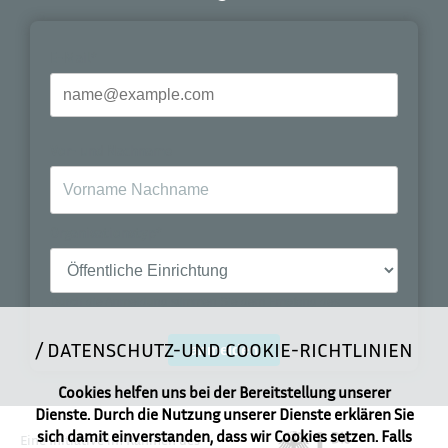
E-Mail*
Vor- und Nachname
Organisationstyp*
Durch die Anmeldung stimmen Sie dem Empfang des
Newsletters zu.
DATENSCHUTZ-UND COOKIE-RICHTLINIEN
anmelden
Cookies helfen uns bei der Bereitstellung unserer
Dienste. Durch die Nutzung unserer Dienste erklären Sie
sich damit einverstanden, dass wir Cookies setzen. Falls
Eine Initiative im Rahmen des