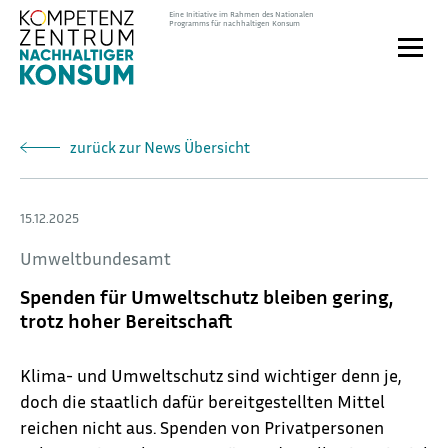
Direkt
Eine Initiative im Rahmen des Nationalen
Programms für nachhaltigen Konsum
zum
Toggle
Inhalt
naviga
zurück zur News Übersicht
15.12.2025
Umweltbundesamt
Spenden für Umweltschutz bleiben gering,
trotz hoher Bereitschaft
Klima- und Umweltschutz sind wichtiger denn je,
doch die staatlich dafür bereitgestellten Mittel
reichen nicht aus. Spenden von Privatpersonen