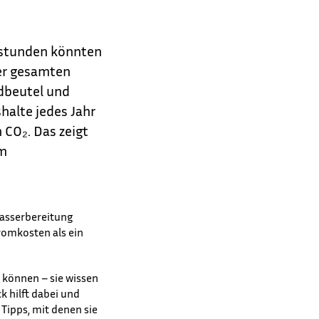
ttstunden könnten
der gesamten
dbeutel und
alte jedes Jahr
 CO₂. Das zeigt
m
asserbereitung
romkosten als ein
 können – sie wissen
k hilft dabei und
Tipps, mit denen sie