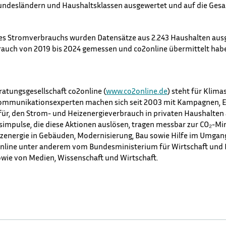
undesländern und Haushaltsklassen ausgewertet und auf die Ge
des Stromverbrauchs wurden Datensätze aus 2.243 Haushalten ausg
rauch von 2019 bis 2024 gemessen und co2online übermittelt hab
atungsgesellschaft co2online (
www.co2online.de
) steht für Klima
Kommunikationsexperten machen sich seit 2003 mit Kampagnen, 
für, den Strom- und Heizenergieverbrauch in privaten Haushalten
impulse, die diese Aktionen auslösen, tragen messbar zur CO₂-Mi
zenergie in Gebäuden, Modernisierung, Bau sowie Hilfe im Umgang
online unter anderem vom Bundesministerium für Wirtschaft und
e von Medien, Wissenschaft und Wirtschaft.