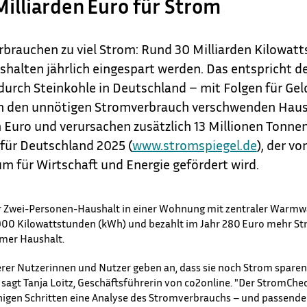
 Milliarden Euro für Strom
rbrauchen zu viel Strom: Rund 30 Milliarden Kilowa
shalten jährlich eingespart werden. Das entspricht 
urch Steinkohle in Deutschland – mit Folgen für Gel
h den unnötigen Stromverbrauch verschwenden Haush
n Euro und verursachen zusätzlich 13 Millionen Tonnen
für Deutschland 2025 (
www.stromspiegel.de
),
der vo
m für Wirtschaft und Energie gefördert wird.
er Zwei-Personen-Haushalt in einer Wohnung mit zentraler Warmw
.900 Kilowattstunden (kWh) und bezahlt im Jahr 280 Euro mehr St
amer Haushalt.
serer Nutzerinnen und Nutzer geben an, dass sie noch Strom sparen
 sagt Tanja Loitz, Geschäftsführerin von co2online. "Der StromChec
nigen Schritten eine Analyse des Stromverbrauchs – und passende 