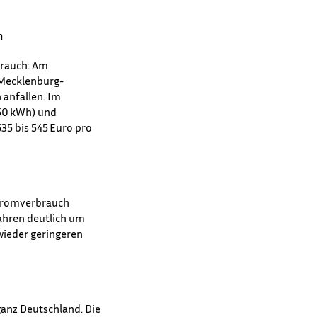
n
brauch: Am
 Mecklenburg-
 anfallen. Im
350 kWh) und
35 bis 545 Euro pro
Stromverbrauch
ahren deutlich um
wieder geringeren
anz Deutschland. Die