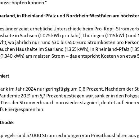
l ausschöpfen können."
arland, in Rheinland-Pfalz und Nordrhein-Westfalen am höchste
ndesländer zeigt erhebliche Unterschiede beim Pro-Kopf-Stromver
halte in Sachsen (1.075 kWh pro Jahr), Thüringen (1.115 kWh) und
), wo jährlich nur rund 430 bis 450 Euro Stromkosten pro Person
uchen Haushalte im Saarland (1.365 kWh), in Rheinland-Pfalz (1.
(1.340 kWh) am meisten Strom – das entspricht Kosten von etwa 5
iert
ank im Jahr 2024 nur geringfügig um 0,6 Prozent. Nachdem der 
ndemie 2021 um 5,7 Prozent gestiegen war, sank er in den Folgej
 Dass der Stromverbrauch nun wieder stagniert, deutet auf einen 
fs Energiesparen hin.
thodik
piegels sind 57.000 Stromrechnungen von Privathaushalten aus g