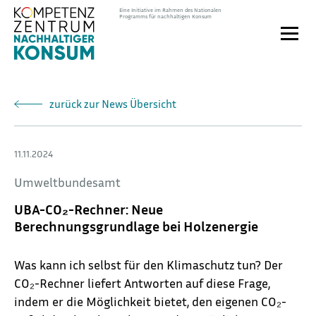
Direkt
Eine Initiative im Rahmen des Nationalen
Programms für nachhaltigen Konsum
zum
Toggle
Inhalt
naviga
zurück zur News Übersicht
11.11.2024
Umweltbundesamt
UBA-CO₂-Rechner: Neue
Berechnungsgrundlage bei Holzenergie
Was kann ich selbst für den Klimaschutz tun? Der
CO₂-Rechner liefert Antworten auf diese Frage,
indem er die Möglichkeit bietet, den eigenen CO₂-