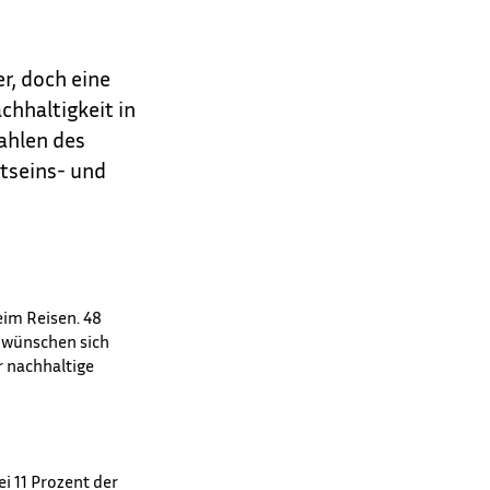
r, doch eine
chhaltigkeit in
Zahlen des
stseins- und
beim Reisen. 48
t wünschen sich
r nachhaltige
i 11 Prozent der