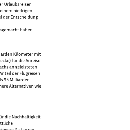
er Urlaubsreisen
 einem niedrigen
ei der Entscheidung
usgemacht haben.
liarden Kilometer mit
ecke) für die Anreise
achs an geleisteten
nteil der Flugreisen
s 95 Milliarden
here Alternativen wie
ür die Nachhaltigkeit
ttliche
eringere Distanzen