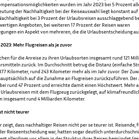
ompensationsmöglichkeiten wurden im Jahr 2023 bei 5 Prozent all
eutung der Nachhaltigkeit bei der Reiseauswahl liegt konstant auf
Nachhaltigkeit bei 3 Prozent der Urlaubsreisen ausschlaggebend b
wertigen Angeboten, bei weiteren 17 Prozent der Reisen waren
egungen ein Aspekt von mehreren, die die Urlaubsentscheidung a
 2023: Mehr Flugreisen als je zuvor
chen für die Anreise zu ihren Urlaubsorten insgesamt rund 121 Mil
smitteln zurück. Im Durchschnitt betrug die Distanz (einfache Str
.877 Kilometer, rund 243 Kilometer mehr als im Jahr zuvor. Der Zuw
hauptsächlich auf die Zunahme an Flugreisen zurückzuführen. Der A
 bei rund 47 Prozent und erreichte damit einen Höchstwert. Mehr al
Urlaubsreisen mit dem Flugzeug zurückgelegt, auf klimafreundlic
n insgesamt rund 4 Milliarden Kilometer.
t nicht teurer
eigt, dass nachhaltiger Reisen nicht per se teurer ist. Reisende, f
er Reiseentscheidung war, hatten sogar deutlich unterdurchschni
egt allerdings vor allem in der Struktur ihrer Reisen begründet (g