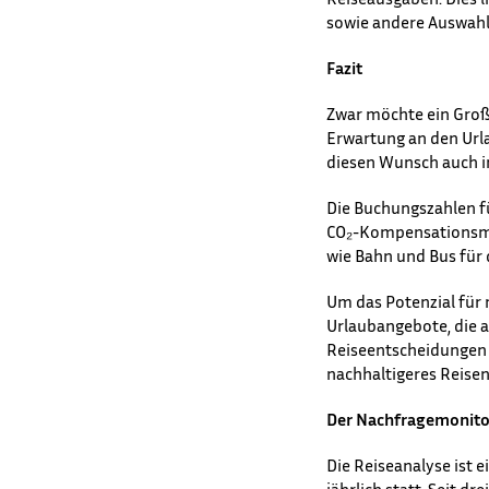
sowie andere Auswahl
Fazit
Zwar möchte ein Großt
Erwartung an den Urla
diesen Wunsch auch in
Die Buchungszahlen fü
CO₂-Kompensationsmög
wie Bahn und Bus für d
Um das Potenzial für 
Urlaubangebote, die a
Reiseentscheidungen 
nachhaltigeres Reisen j
Der Nachfragemonitor
Die Reiseanalyse ist 