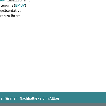
isen
" zusätzlich mit
eriums (⁠
BMUV
⁠)
repräsentative
ren zu ihrem
r für mehr Nachhaltigkeit im Alltag