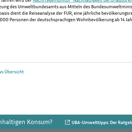
ei Jahren wird der
Nachfragemonitor "Nachhaltigkeit bei Urlaubsre
ützung des Umweltbundesamts aus Mitteln des Bundesumweltminist
basis dient die Reiseanalyse der FUR, eine jährliche bevölkerungs
.000 Personen der deutschsprachigen Wohnbevölkerung ab 14 Jah
ws Übersicht
chhaltigen Konsum?
UBA-Umwelttipps: Der Ratgebe