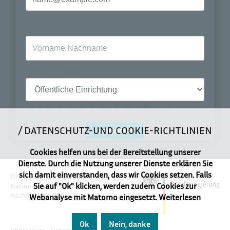
Vor- und Nachname
Organisationstyp*
Durch die Anmeldung stimmen Sie dem Empfang des
Newsletters zu.
DATENSCHUTZ-UND COOKIE-RICHTLINIEN
anmelden
Cookies helfen uns bei der Bereitstellung unserer
Dienste. Durch die Nutzung unserer Dienste erklären Sie
sich damit einverstanden, dass wir Cookies setzen. Falls
Eine Initiative im Rahmen des
Sie auf "Ok" klicken, werden zudem Cookies zur
Nationalen Programms für
nachhaltigen Konsum
Webanalyse mit Matomo eingesetzt.
Weiterlesen
Ok
Nein, danke
Impressum
Datenschutz