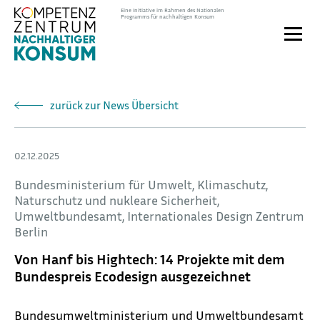
Direkt
Eine Initiative im Rahmen des Nationalen
Programms für nachhaltigen Konsum
zum
Toggle
Inhalt
naviga
zurück zur News Übersicht
02.12.2025
Bundesministerium für Umwelt, Klimaschutz,
Naturschutz und nukleare Sicherheit,
Umweltbundesamt, Internationales Design Zentrum
Berlin
Von Hanf bis Hightech: 14 Projekte mit dem
Bundespreis Ecodesign ausgezeichnet
Bundesumweltministerium und Umweltbundesamt