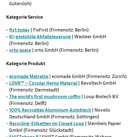
Gütersloh
)
Kategorie Service
fix1.today
| FixFirst (Firmensitz: Berlin)
KI-gestützte Abfallsteuerung
| Wasteer GmbH
(Firmensitz: Berlin)
orto space
| orto GmbH (Firmensitz: Berlin)
Kategorie Produkt
ecomade Matratze
| ecomade GmbH (Firmensitz:
Zürich
)
LOVR™ – Circular Hemp Material
| Revoltech GmbH
(Firmensitz:
Darmstadt)
The world‘s first mushroom coffin
| Loop Biotech B.V
(Firmensitz:
Delft
)
100% Recyceltes Aluminium Autoblech
| Novelis
Deutschland GmbH (Firmensitz:
Göttingen
)
Recycling-Etiketten im Closed Loop
| Steinbeis Papier
GmbH (Firmensitz:
Glückstadt
)
SHIFTphone 8
| SHIFT GmbH (Firmensitz:
Wabern