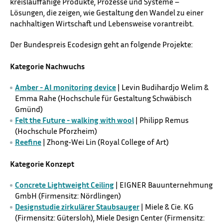
kreislauffähige Produkte, Prozesse und Systeme –
Lösungen, die zeigen, wie Gestaltung den Wandel zu einer
nachhaltigen Wirtschaft und Lebensweise vorantreibt.
Der Bundespreis Ecodesign geht an folgende Projekte:
Kategorie Nachwuchs
Amber - AI monitoring device
| Levin Budihardjo Welim &
Emma Rahe (Hochschule für Gestaltung Schwäbisch
Gmünd)
Felt the Future - walking with wool
| Philipp Remus
(Hochschule Pforzheim)
Reefine
| Zhong-Wei Lin (Royal College of Art)
Kategorie Konzept
Concrete Lightweight Ceiling
| EIGNER Bauunternehmung
GmbH (Firmensitz:
Nördlingen
)
Designstudie zirkulärer Staubsauger
| Miele & Cie. KG
(Firmensitz:
Gütersloh
), Miele Design Center (Firmensitz: