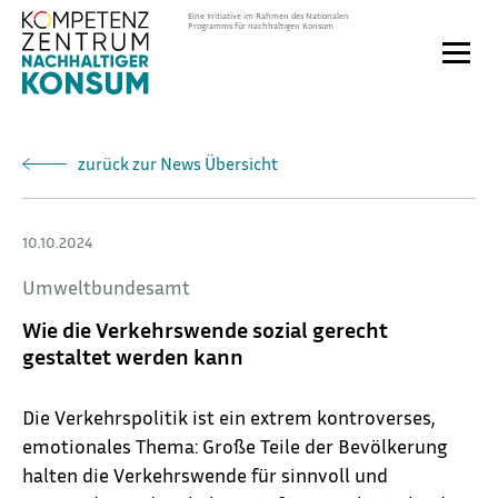
Direkt
Eine Initiative im Rahmen des Nationalen
Programms für nachhaltigen Konsum
zum
Toggle
Inhalt
naviga
zurück zur News Übersicht
10.10.2024
Umweltbundesamt
Wie die Verkehrswende sozial gerecht
gestaltet werden kann
Die Verkehrspolitik ist ein extrem kontroverses,
emotionales Thema: Große Teile der Bevölkerung
halten die Verkehrswende für sinnvoll und